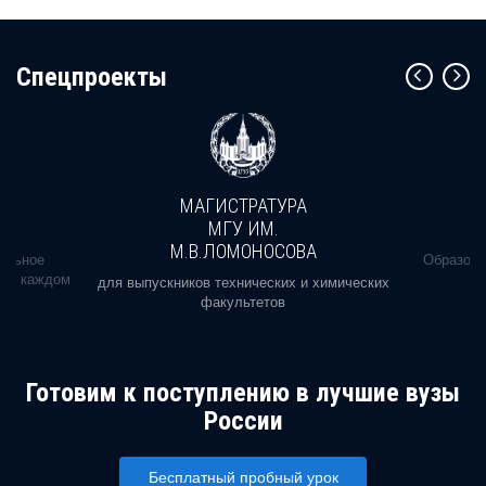
Cпецпроекты
МАГИСТРАТУРА
МГУ ИМ.
М.В.ЛОМОНОСОВА
альное
Образова
ь в каждом
для выпускников технических и химических
факультетов
Готовим к поступлению в лучшие вузы
России
Бесплатный пробный урок