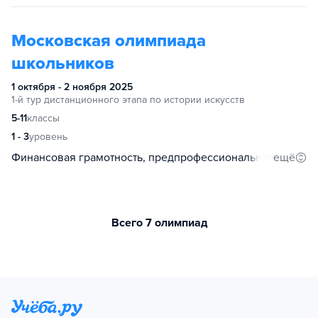
Московская олимпиада
школьников
1 октября - 2 ноября 2025
1-й тур дистанционного этапа по истории искусств
5-11
классы
1 - 3
уровень
ещё
Финансовая грамотность, предпрофессиональная, право, экономика, экология, робототехника, обществознание, история, изобразительное искусство, вероятность и статистика, астрономия, химия, физика, математика, лингвистика, история искусств, информатика, география, генетика
Всего 7 олимпиад