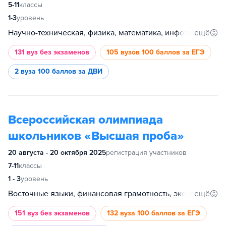
5-11
классы
1-3
уровень
Научно-техническая, физика, математика, информатика
ещё
131 вуз
без экзаменов
105 вузов
100 баллов за ЕГЭ
2 вуза
100 баллов за ДВИ
Всероссийская олимпиада
школьников «Высшая проба»
20 августа - 20 октября 2025
регистрация участников
7-11
классы
1 - 3
уровень
ещё
Восточные языки, финансовая грамотность, экономика, культурология, биология, математика, информатика, обществознание, русский язык, история, иностранный язык, основы бизнеса, психология, философия, востоковедение и африканистика, инженерные науки, физика, социология, анализ данных, химия, промышленное программирование, международные отношения, история искусств, география, филология, право, журналистика, дизайн
151 вуз
без экзаменов
132 вуза
100 баллов за ЕГЭ