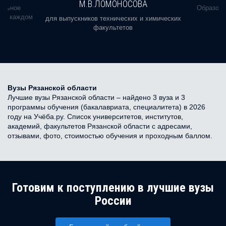
М.В.ЛОМОНОСОВА
альное
Образова
ь в каждом
для выпускников технических и химических
факультетов
Вузы Рязанской области
Лучшие вузы Рязанской области – найдено 3 вуза и 3
программы обучения (бакалавриата, специалитета) в 2026
году на Учёба.ру. Список университетов, институтов,
академий, факультетов Рязанской области с адресами,
отзывами, фото, стоимостью обучения и проходным баллом.
Готовим к поступлению в лучшие вузы
России