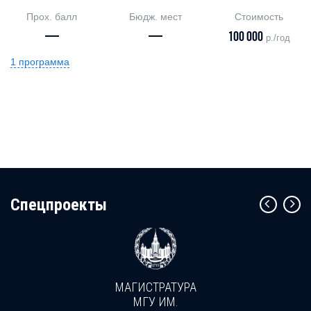
Прох. балл
Бюдж. мест
Стоимость
—
—
100 000
р./год
1 программа
Cпецпроекты
МАГИСТРАТУРА
МГУ ИМ.