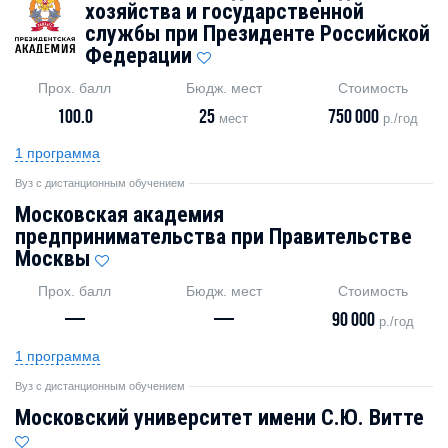
хозяйства и государственной
службы при Президенте Российской
Федерации
Прох. балл
Бюдж. мест
Стоимость
100.0
25
750 000
мест
р./год
1 программа
Вуз с дистанционным обучением
Московская академия
предпринимательства при Правительстве
Москвы
Прох. балл
Бюдж. мест
Стоимость
—
—
90 000
р./год
1 программа
Вуз с дистанционным обучением
Московский университет имени С.Ю. Витте