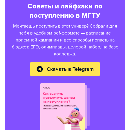
Советы и лайфхаки по
поступлению в МГТУ
Мечтаешь поступить в этот универ? Собрали для
тебя в удобном pdf-формате — расписание
приемной кампании и все способы попасть на
бюджет: ЕГЭ, олимпиады, целевой набор, на базе
колледжа.
Скачать в Telegram