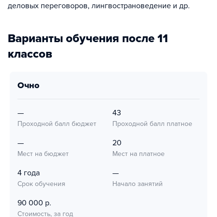
деловых переговоров, лингвострановедение и др.
Варианты обучения после 11
классов
очно
—
43
Проходной балл бюджет
Проходной балл платное
—
20
Мест на бюджет
Мест на платное
4 года
—
Срок обучения
Начало занятий
90 000 р.
Стоимость, за год