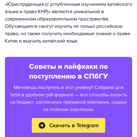
«Юриспруденция (с углубленным изучением китайского
языка и права КНР)» является уникальной в
современном образовательном пространстве.
Обучающиеся смогут изучить не только российское
право, но также получить необходимые знания о праве
Китае и выучить китайский язык.
Советы и лайфхаки по
поступлению в СПбГУ
Мечтаешь поступить в этот универ? Собрали для
тебя в удобном pdf-формате — все способы попасть
на бюджет, расписание приемной кампании, скидки
на платном отделении.
Скачать в Telegram