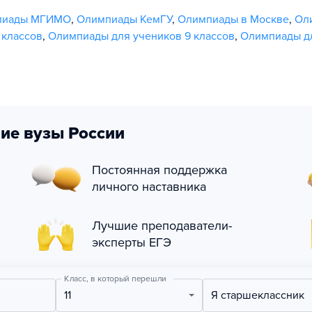
пиады МГИМО
,
Олимпиады КемГУ
,
Олимпиады в Москве
,
Ол
 классов
,
Олимпиады для учеников 9 классов
,
Олимпиады дл
ие вузы России
Постоянная поддержка
личного наставника
Лучшие преподаватели-
эксперты ЕГЭ
Класс, в который перешли
11
Я старшеклассник