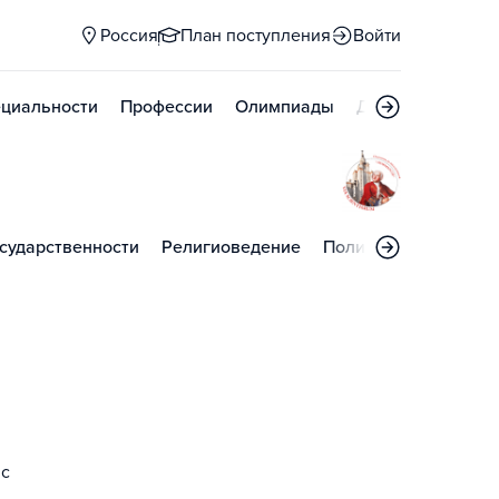
Россия
План поступления
Войти
циальности
Профессии
Олимпиады
Дни открытых д
сударственности
Религиоведение
Политология
Русс
 с