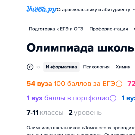
Старшекласснику и абитуриенту
Подготовка к ЕГЭ и ОГЭ
Профориентация
Олимпиада школь
лософия
Право
Информатика
Психология
Химия
54 вуза
100 баллов за ЕГЭ
72
1 вуз
баллы в портфолио
1 ву
7-11
классы
2
уровень
Олимпиада школьников «Ломоносов» проводится с