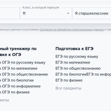
Класс, в который перешли
11
Я старшеклассник
нальных данных на условиях
Согласия на обработку персональных данных
и пр
тный тренажер по
Подготовка к ЕГЭ
вке к ОГЭ
ЕГЭ по русскому языку
р
ОГЭ по русскому языку
ЕГЭ по математике
р
ОГЭ по математике
ЕГЭ по обществознанию
р
ОГЭ по обществознанию
ЕГЭ по биологии
ЕГЭ по инфо
р
ОГЭ по биологии
ЕГЭ по физике
р
ОГЭ по информатике
Все предметы
р
ОГЭ по физике
дметы