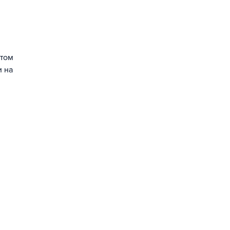
 том
и на