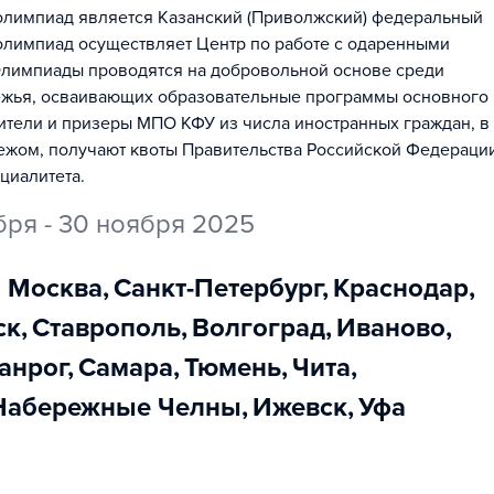
лимпиад является Казанский (Приволжский) федеральный
лимпиад осуществляет Центр по работе с одаренными
Олимпиады проводятся на добровольной основе среди
убежья, осваивающих образовательные программы основного
тели и призеры МПО КФУ из числа иностранных граждан, в
ежом, получают квоты Правительства Российской Федераци
циалитета.
бря - 30 ноября 2025
Москва
,
Санкт-Петербург
,
Краснодар
,
ск
,
Ставрополь
,
Волгоград
,
Иваново
,
ганрог
,
Самара
,
Тюмень
,
Чита
,
Набережные Челны
,
Ижевск
,
Уфа