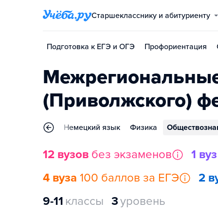
Старшекласснику и абитуриенту
Подготовка к ЕГЭ и ОГЭ
Профориентация
Межрегиональные
(Приволжского) ф
нцузский язык
Немецкий язык
Физика
Обществозна
12 вузов
без экзаменов
1 вуз
4 вуза
100 баллов за ЕГЭ
2 в
9-11
классы
3
уровень