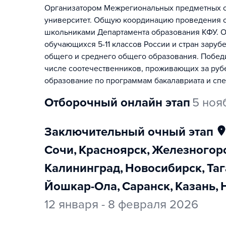
Организатором Межрегиональных предметных о
университет. Общую координацию проведения о
школьниками Департамента образования КФУ. 
обучающихся 5-11 классов России и стран зар
общего и среднего общего образования. Победи
числе соотечественников, проживающих за руб
образование по программам бакалавриата и спе
отборочный онлайн этап
5 ноя
заключительный очный этап
Сочи
,
Красноярск
,
Железногор
Калининград
,
Новосибирск
,
Та
Йошкар-Ола
,
Саранск
,
Казань
,
12 января - 8 февраля 2026