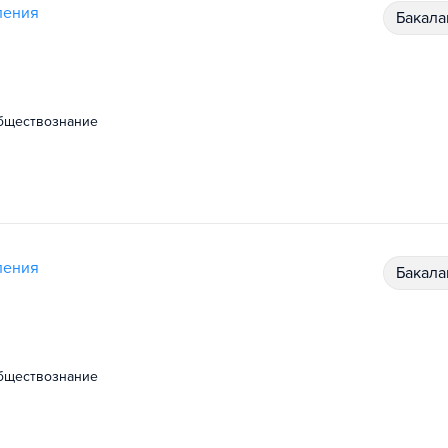
ления
бакал
обществознание
ления
бакал
обществознание