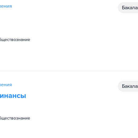
ления
бакал
обществознание
ления
бакал
финансы
обществознание