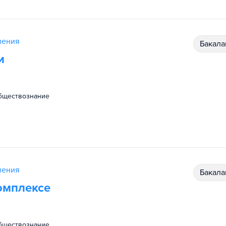
ления
бакал
и
обществознание
ления
бакал
омплексе
обществознание