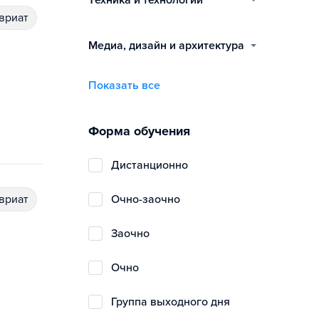
техника и технологии
авриат
медиа, дизайн и архитектура
Показать все
Форма обучения
дистанционно
авриат
очно-заочно
заочно
очно
группа выходного дня