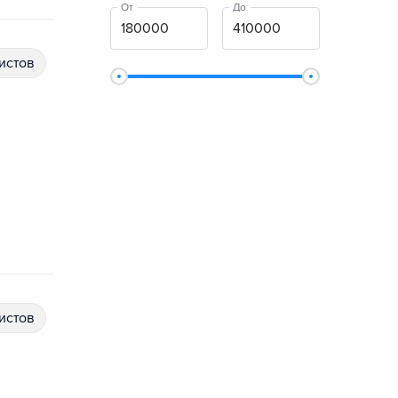
От
До
истов
истов