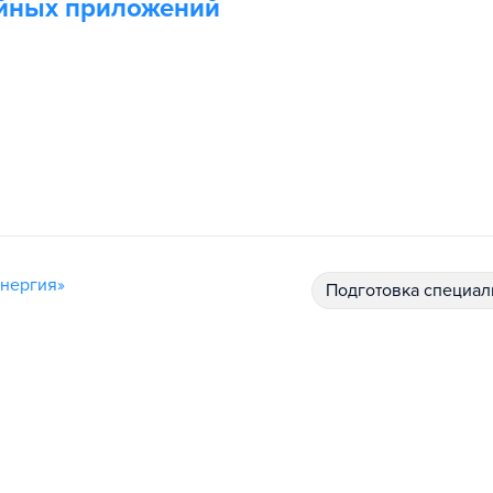
ийных приложений
инергия»
подготовка специал