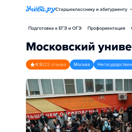
Старшекласснику и абитуриенту
Подготовка к ЕГЭ и ОГЭ
Профориентация
Московский униве
4.9
222
отзыва
Москва
Негосударстве