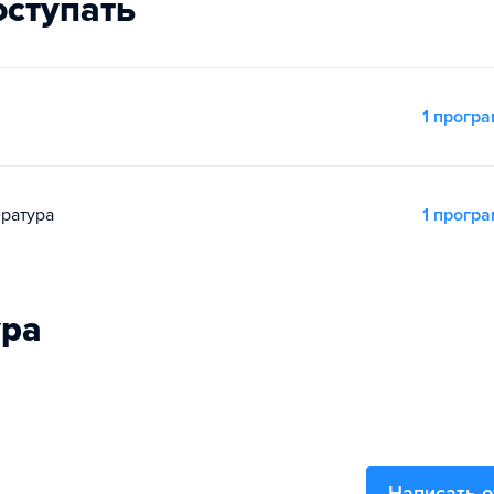
оступать
1 прогр
ература
1 прогр
ура
Написать 