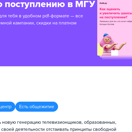
о поступлению в МГУ
для тебя в удобном pdf-формате — все
емной кампании, скидки на платном
центр
Есть общежитие
ь новую генерацию телевизионщиков, образованных,
 своей деятельности отстаивать принципы свободной