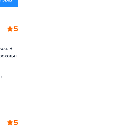
5
ься. В
роходят
!
5