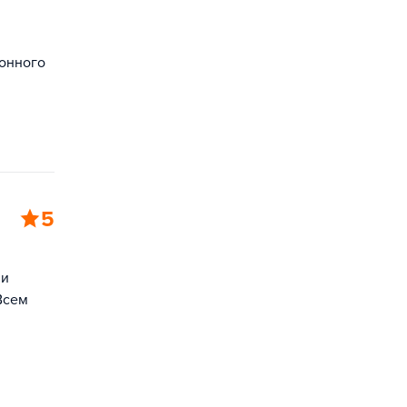
ионного
5
ии
Всем