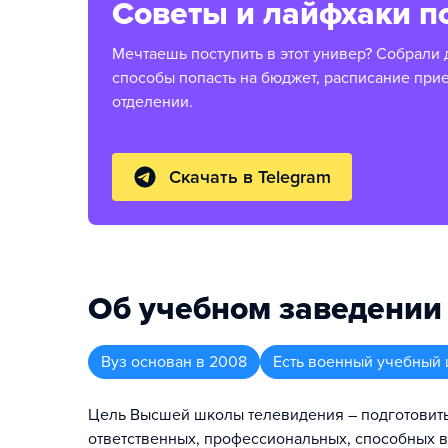
Советы и лайфхаки п
Мечтаешь поступить в этот универ? Собрали 
способы попасть на бюджет, расписание при
отделении.
Скачать в Telegram
Об учебном заведении
Вуз
основан в
2008
Есть военный учебный 
Цель Высшей школы телевидения – подготовит
ответственных, профессиональных, способных в