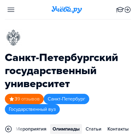
Санкт-Петербургский
государственный
университет
3
9
отзывов
Санкт-Петербург
Государственный вуз
зывы
Мероприятия
Олимпиады
Статьи
Контакты