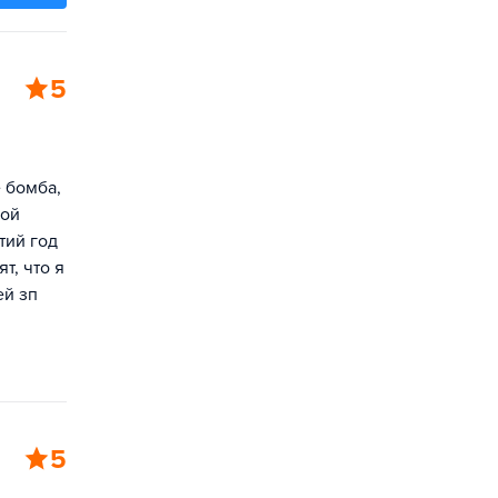
5
 бомба,
пой
тий год
т, что я
ей зп
5