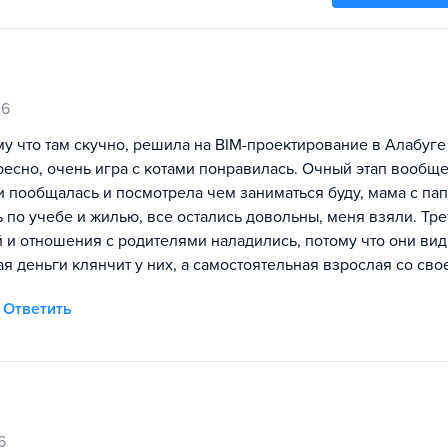
26
ому что там скучно, решила на BIM-проектирование в Алабуге
есно, очень игра с котами понравилась. Очный этап вообще
ми пообщалась и посмотрела чем заниматься буду, мама с па
 по учебе и жилью, все остались довольны, меня взяли. Тре
й и отношения с родителями наладились, потому что они видя
я деньги клянчит у них, а самостоятельная взрослая со сво
Ответить
6