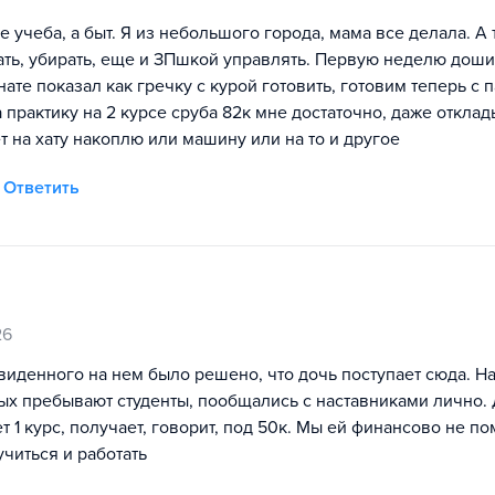
учеба, а быт. Я из небольшого города, мама все делала. А 
рать, убирать, еще и ЗПшкой управлять. Первую неделю дош
нате показал как гречку с курой готовить, готовим теперь с
 практику на 2 курсе сруба 82к мне достаточно, даже отклад
т на хату накоплю или машину или на то и другое
Ответить
26
иденного на нем было решено, что дочь поступает сюда. На
ых пребывают студенты, пообщались с наставниками лично.
т 1 курс, получает, говорит, под 50к. Мы ей финансово не п
учиться и работать