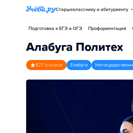
Старшекласснику и абитуриенту
Подготовка к ЕГЭ и ОГЭ
Профориентация
Алабуга Политех
5
27
отзывов
Елабуга
Негосударствен