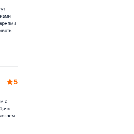
тут
иками
 парнями
ывать
5
м с
 Дочь
омогаем.