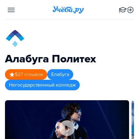
Алабуга Политех
5
27
отзывов
Елабуга
Негосударственный колледж