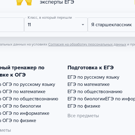
эксперты ЕГЭ
Класс, в который перешли
11
Я старшеклассник
нальных данных на условиях
Согласия на обработку персональных данных
и пр
тный тренажер по
Подготовка к ЕГЭ
вке к ОГЭ
ЕГЭ по русскому языку
р
ОГЭ по русскому языку
ЕГЭ по математике
р
ОГЭ по математике
ЕГЭ по обществознанию
р
ОГЭ по обществознанию
ЕГЭ по биологии
ЕГЭ по инфо
р
ОГЭ по биологии
ЕГЭ по физике
р
ОГЭ по информатике
Все предметы
р
ОГЭ по физике
дметы