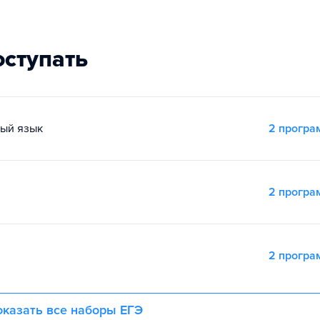
оступать
ный язык
2 прогр
2 прогр
2 прогр
казать все наборы ЕГЭ