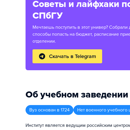
Советы и лайфхаки п
СПбГУ
Мечтаешь поступить в этот универ? Собрали 
способы попасть на бюджет, расписание при
отделении.
Скачать в Telegram
Об учебном заведении
Вуз
основан в
1724
Нет военного учебного 
Институт является ведущим российским центро