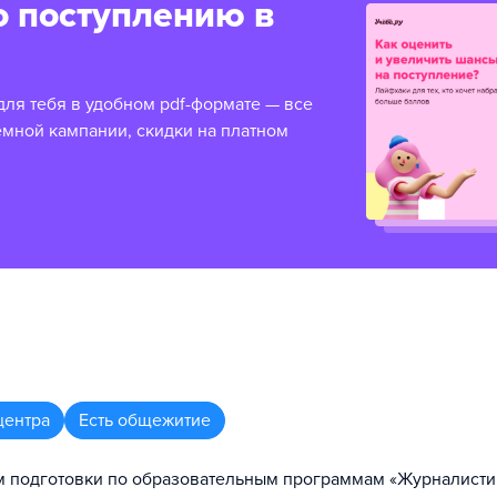
о поступлению в
для тебя в удобном pdf-формате — все
емной кампании, скидки на платном
центра
Есть общежитие
м подготовки по образовательным программам «Журналисти