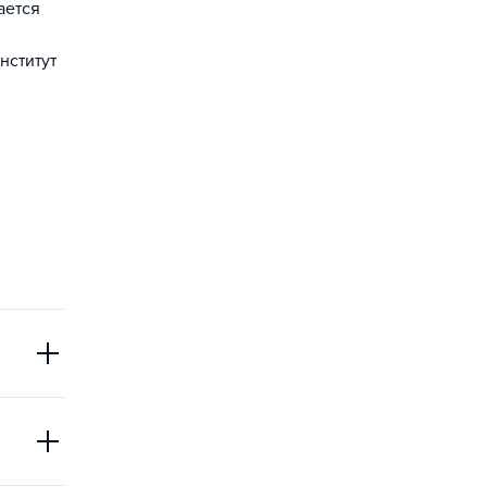
ается
нститут