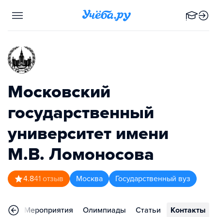
Московский
государственный
университет имени
М.В. Ломоносова
4.8
41
отзыв
Москва
Государственный вуз
ьера
Мероприятия
Олимпиады
Статьи
Контакты