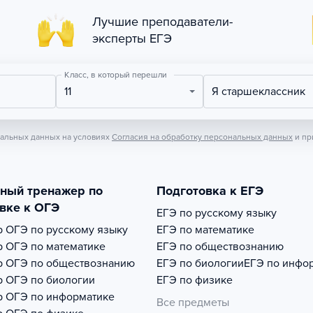
Лучшие преподаватели-
эксперты ЕГЭ
Класс, в который перешли
11
Я старшеклассник
нальных данных на условиях
Согласия на обработку персональных данных
и пр
тный тренажер по
Подготовка к ЕГЭ
вке к ОГЭ
ЕГЭ по русскому языку
р
ОГЭ по русскому языку
ЕГЭ по математике
р
ОГЭ по математике
ЕГЭ по обществознанию
р
ОГЭ по обществознанию
ЕГЭ по биологии
ЕГЭ по инфо
р
ОГЭ по биологии
ЕГЭ по физике
р
ОГЭ по информатике
Все предметы