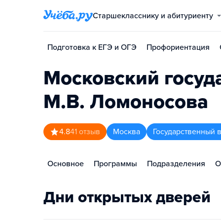
Старшекласснику и абитуриенту
Подготовка к ЕГЭ и ОГЭ
Профориентация
Московский госуд
М.В. Ломоносова
4.8
41
отзыв
Москва
Государственный 
Основное
Программы
Подразделения
О
Дни открытых дверей