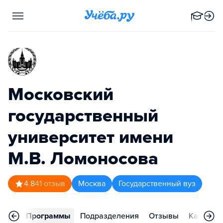
Московский
государственный
университет имени
М.В. Ломоносова
4.8
41
отзыв
Москва
Государственный вуз
вное
Программы
Подразделения
Отзывы
Карьера