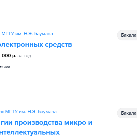
 МГТУ им. Н.Э. Баумана
бакал
электронных средств
 000 р.
за год
физика
а» МГТУ им. Н.Э. Баумана
бакал
гии производства микро и
интеллектуальных