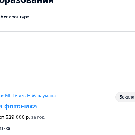
бразования
Аспирантура
а» МГТУ им. Н.Э. Баумана
бакал
я фотоника
от 529 000 р.
за год
физика