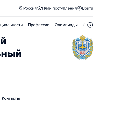
Россия
План поступления
Войти
циальности
Профессии
Олимпиады
Дни открытых д
ий
ьный
Контакты