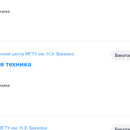
физика
ский центр МГТУ им. Н.Э. Баумана
бакал
я техника
физика
МГТУ им. Н.Э. Баумана
бакал