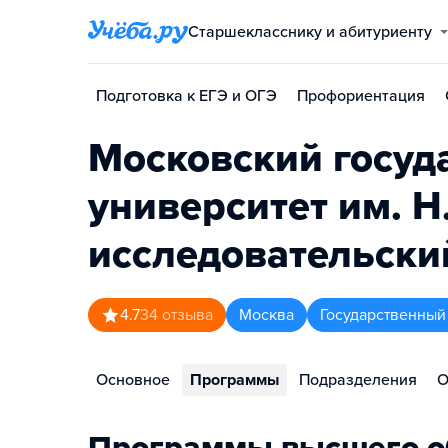
Старшекласснику и абитуриенту
Подготовка к ЕГЭ и ОГЭ
Профориентация
Московский госуд
университет им. 
исследовательски
4.7
34
отзыва
Москва
Государственный
Основное
Программы
Подразделения
О