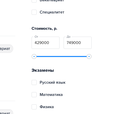
бакалавриат
специалитет
Стоимость, р.
От
До
авриат
Экзамены
русский язык
математика
физика
авриат