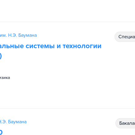
им. Н.Э. Баумана
специ
альные системы и технологии
)
физика
.Э. Баумана
бакал
0